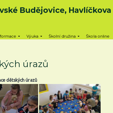
vské Budějovice, Havlíčkova u
nformace
Výuka
Školní družina
Škola online
kých úrazů
nce dětských úrazů