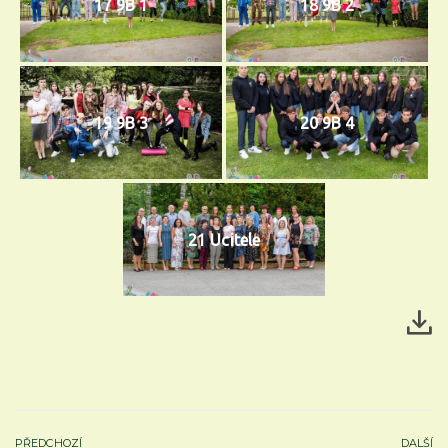
17 9B 1
18 9B 2
19 9B 3
20 9B 4
21 Ucitele
PŘEDCHOZÍ
DALŠÍ