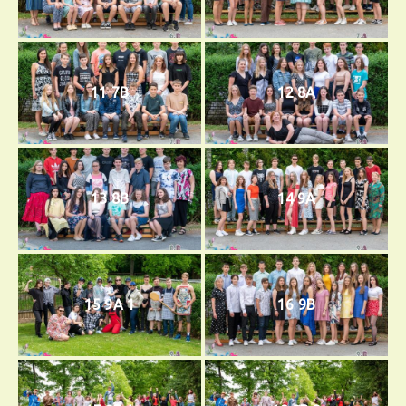
11 7B
12 8A
13 8B
14 9A
15 9A 1
16 9B