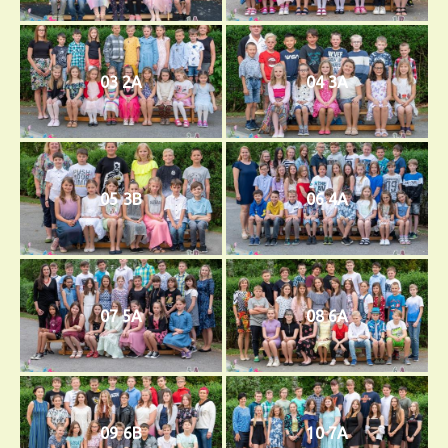
03 2A
04 3A
05 3B
06 4A
07 5A
08 6A
09 6B
10 7A