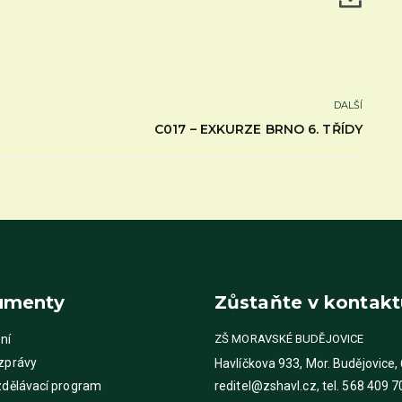
DALŠÍ
C017 – EXKURZE BRNO 6. TŘÍDY
umenty
Zůstaňte v kontakt
ní
ZŠ MORAVSKÉ BUDĚJOVICE
 zprávy
Havlíčkova 933, Mor. Budějovice,
zdělávací program
reditel@zshavl.cz, tel. 568 409 7