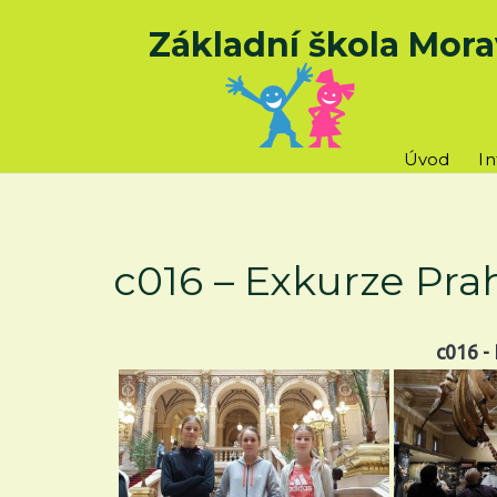
Základní škola Mora
Úvod
I
c016 – Exkurze Pra
c016 -