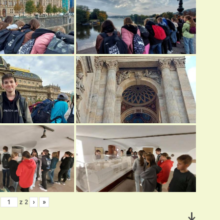
z
2
›
»