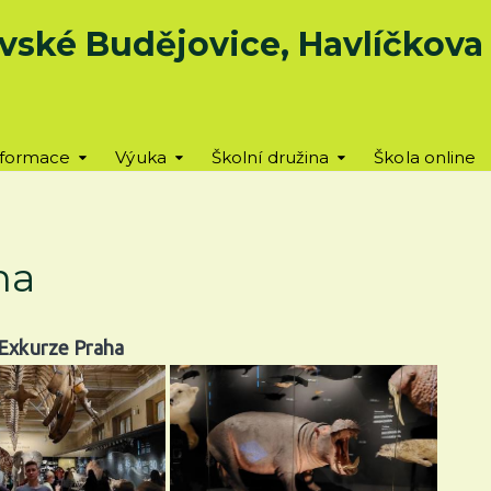
vské Budějovice, Havlíčkova u
nformace
Výuka
Školní družina
Škola online
ha
 Exkurze Praha