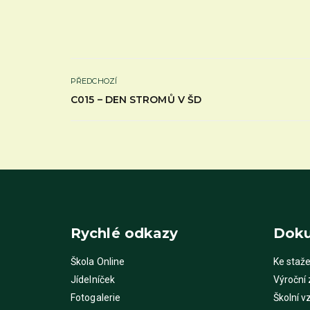
PŘEDCHOZÍ
C015 – DEN STROMŮ V ŠD
Rychlé odkazy
Dok
Škola Online
Ke staže
Jídelníček
Výroční
Fotogalerie
Školní v