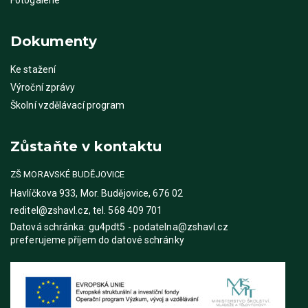
Dokumenty
Ke stažení
Výroční zprávy
Školní vzdělávací program
Zůstaňte v kontaktu
ZŠ MORAVSKÉ BUDĚJOVICE
Havlíčkova 933, Mor. Budějovice, 676 02
reditel@zshavl.cz, tel. 568 409 701
Datová schránka: gu4pdt5 - podatelna@zshavl.cz
preferujeme příjem do datové schránky