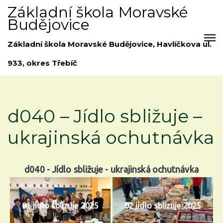
Základní škola Moravské
Budějovice
Základní škola Moravské Budějovice, Havlíčkova ul.
933, okres Třebíč
d040 – Jídlo sbližuje –
ukrajinská ochutnávka
d040 - Jídlo sbližuje - ukrajinská ochutnávka
01 jidlo sblizuje 2025
02 jidlo sblizuje 2025