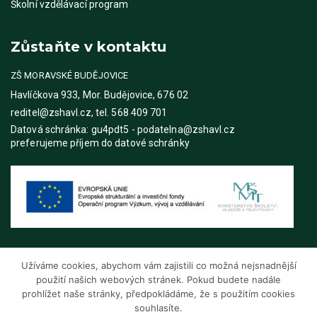
Školní vzdělávací program
Zůstaňte v kontaktu
ZŠ MORAVSKÉ BUDĚJOVICE
Havlíčkova 933, Mor. Budějovice, 676 02
reditel@zshavl.cz, tel. 568 409 701
Datová schránka: gu4pdt5 - podatelna@zshavl.cz
preferujeme příjem do datové schránky
Užíváme cookies, abychom vám zajistili co možná nejsnadnější
použití našich webových stránek. Pokud budete nadále
prohlížet naše stránky, předpokládáme, že s použitím cookies
souhlasíte.