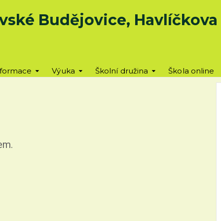
vské Budějovice, Havlíčkova u
nformace
Výuka
Školní družina
Škola online
lem.