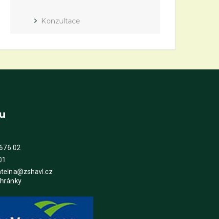
Konzultace
u
 676 02
01
atelna@zshavl.cz
chránky