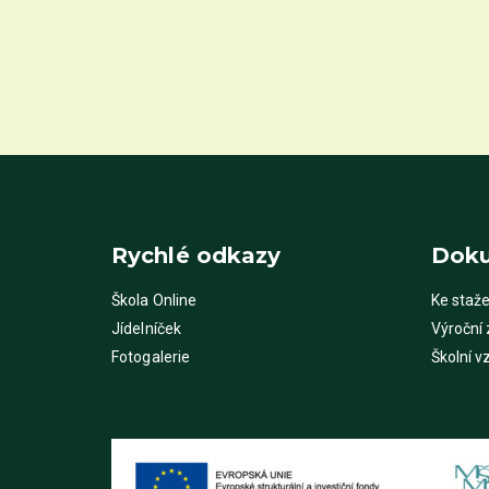
Rychlé odkazy
Dok
Škola Online
Ke staže
Jídelníček
Výroční
Fotogalerie
Školní v