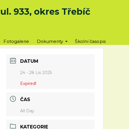
l. 933, okres Třebíč
Fotogalerie
Dokumenty
Školní časopis
DATUM
24 - 28 Lis 2025
Expired!
ČAS
All Day
KATEGORIE