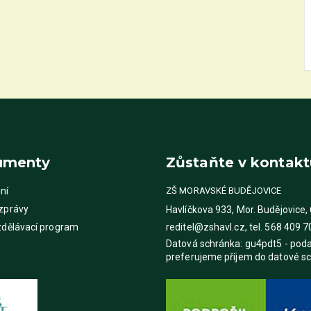
umenty
Zůstaňte v kontakt
ní
ZŠ MORAVSKÉ BUDĚJOVICE
 zprávy
Havlíčkova 933, Mor. Budějovice,
zdělávací program
reditel@zshavl.cz, tel. 568 409 7
Datová schránka: gu4pdt5 - pod
preferujeme příjem do datové s