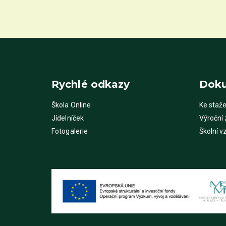
Rychlé odkazy
Dok
Škola Online
Ke staže
Jídelníček
Výroční
Fotogalerie
Školní v