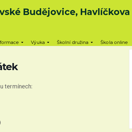
vské Budějovice, Havlíčkova u
nformace
Výuka
Školní družina
Škola online
átek
ou termínech:
)