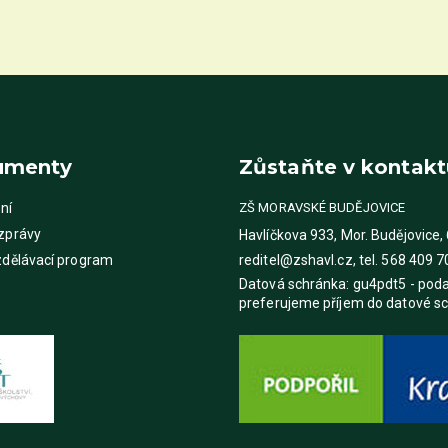
umenty
Zůstaňte v kontakt
ní
ZŠ MORAVSKÉ BUDĚJOVICE
 zprávy
Havlíčkova 933, Mor. Budějovice,
zdělávací program
reditel@zshavl.cz, tel. 568 409 7
Datová schránka: gu4pdt5 - pod
preferujeme příjem do datové s