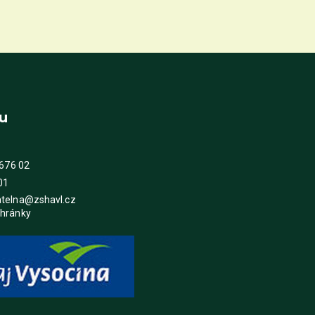
u
 676 02
01
atelna@zshavl.cz
chránky