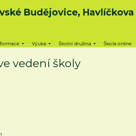
vské Budějovice, Havlíčkova u
nformace
Výuka
Školní družina
Škola online
e vedení školy
n