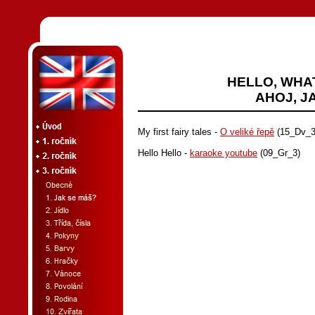
HELLO, WHA
AHOJ, J
My first fairy tales -
O veliké řepě
(15_Dv_3
Hello Hello -
karaoke youtube
(09_Gr_3)