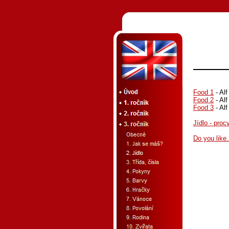
Food 1
- Alf
Food 2
- Alf
Food 3
- Alf
Jídlo - proc
Do you like