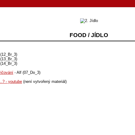
FOOD / JÍDLO
 (12_Br_3)
 (13_Br_3)
 (14_Br_3)
vičování
- Alf (07_Do_3)
…? - youtube
(není vytvořený materiál)