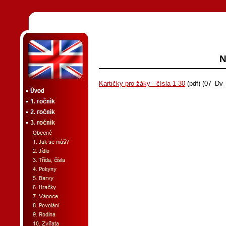
N
Kartičky pro žáky - čísla 1-30
(pdf) (07_Dv_